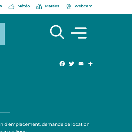
s
Météo
Marées
Webcam
Facebook
Twitter
Email
Partager
on d’emplacement, demande de location
nce en ligne