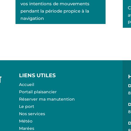
vos intentions de mouvements
C
pendant la période propice à la
a
navigation
P
LIENS UTILES
Accueil
D
Portail plaisancier
8
Réserver ma manutention
D
Le port
8
Nos services
Météo
D
Marées
8