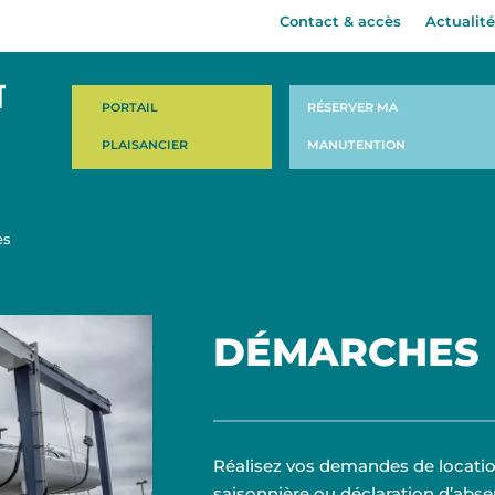
Contact & accès
Actualité
PORTAIL
RÉSERVER MA
PLAISANCIER
MANUTENTION
es
DÉMARCHES
Réalisez vos demandes de locati
saisonnière ou déclaration d’abse